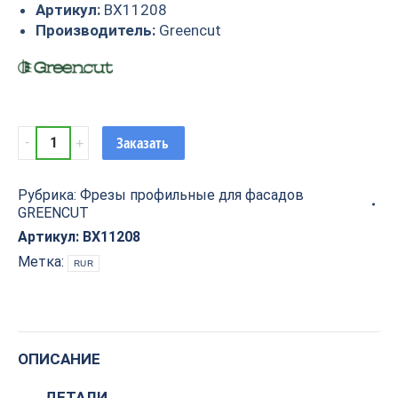
Артикул:
BX11208
Производитель:
Greencut
Фреза
Заказать
профильная
для
Рубрика:
Фрезы профильные для фасадов
фасадов
GREENCUT
D24.5xH16.5xL61.5
S=12
Артикул:
BX11208
GREENCUT
Метка:
RUR
BX11208
quantity
ОПИСАНИЕ
ДЕТАЛИ