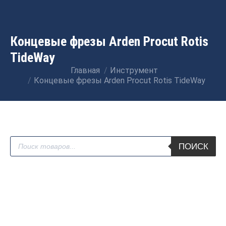
Концевые фрезы Arden Procut Rotis
TideWay
Главная
Инструмент
Вы здесь:
Концевые фрезы Arden Procut Rotis TideWay
Поиск
ПОИСК
товаров