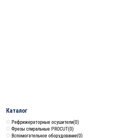
Фреза профильная для
фасадов
D24.5xH16.5xL61.5 S=12
GREENCUT BX11208
4 609
руб.
Каталог
Рефрижераторные осушители
(0)
Фрезы спиральные PROCUT
(0)
Вспомогательное оборудование
(0)