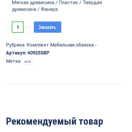
Мягкая древесина / Пластик / Твёрдая
древесина / Фанера
Комплект
Заказать
2
фрезы
(Мебельная
Рубрика:
Комплект Мебельная обвязка
обвязка)
Артикул:
409255BP
тип
Метка:
RUR
B
Z=2
D=41x19-
25.4
S=12
PROCUT
409255BP
quantity
Рекомендуемый товар