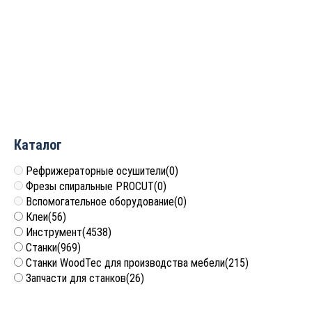
(Мебельная обвязка) Z=2
фанере “Вагонка” (папа +
D=41×19.1-25.9 h=9.5
мама) D=35x30x79 S=12
(L=71) S=12 (подш=22мм)
PROCUT 611221P
PROCUT 409271P
11 992
руб.
13 324
руб.
Каталог
Рефрижераторные осушители
(0)
Фрезы спиральные PROCUT
(0)
Вспомогательное оборудование
(0)
Клеи
(56)
Инструмент
(4538)
Станки
(969)
Станки WoodTec для производства мебели
(215)
Запчасти для станков
(26)