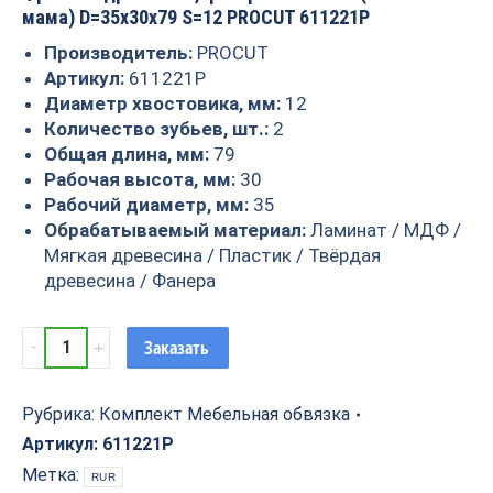
мама) D=35x30x79 S=12 PROCUT 611221P
Производитель:
PROCUT
Артикул:
611221P
Диаметр хвостовика, мм:
12
Количество зубьев, шт.:
2
Общая длина, мм:
79
Рабочая высота, мм:
30
Рабочий диаметр, мм:
35
Обрабатываемый материал:
Ламинат / МДФ /
Мягкая древесина / Пластик / Твёрдая
древесина / Фанера
Фреза
Заказать
по
древесине,
фанере
Рубрика:
Комплект Мебельная обвязка
"Вагонка"
Артикул:
611221P
(папа
Метка:
RUR
+