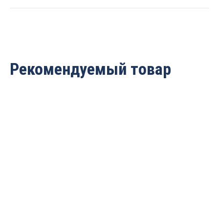
209860
quantity
Рекомендуемый товар
Фреза радиусная
Фреза радиусная
(псевдофилёнка)R=9.53
(псевдофилёнка) R=6.35
Z=2 D=31.75×15.9×55
Z=2 D=25.4×12.7×53 S=12
S=12 ARDEN 209260
ARDEN 209245
3 993
руб.
3 303
руб.