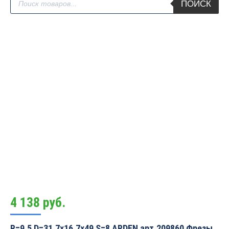
ПОИСК
товаров
4 138
руб.
R=9.5 D=31.7×16.7×49 S=8 ARDEN арт.209860 Фрезы