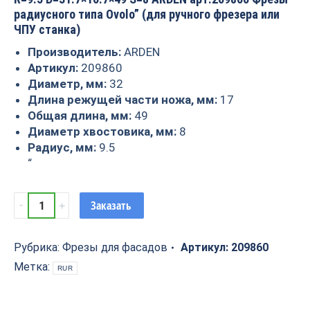
радиусного типа Ovolo” (для ручного фрезера или
ЧПУ станка)
Производитель:
ARDEN
Артикул:
209860
Диаметр, мм:
32
Длина режущей части ножа, мм:
17
Общая длина, мм:
49
Диаметр хвостовика, мм:
8
Радиус, мм:
9.5
“
Фрезы
Заказать
радиусные
"Ovolo"
R=9.5
Рубрика:
Фрезы для фасадов
Артикул:
209860
D=31.7x16.7x49
Метка:
RUR
S=8
ARDEN