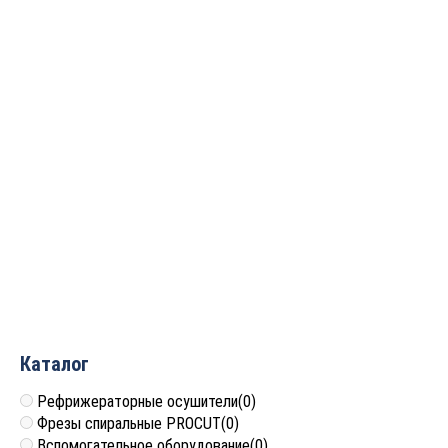
Фреза радиусная
Фреза радиусная
(псевдофилёнка)R=9.5
(псевдофилёнка)R=8 Z=2
Z=2 D=31.7×16.7×55 S=12
D=27x15x45 S=8 ARDEN
ARDEN 209226
(новый для 209821)
2 395
руб.
3 981
руб.
Каталог
Рефрижераторные осушители
(0)
Фрезы спиральные PROCUT
(0)
Вспомогательное оборудование
(0)