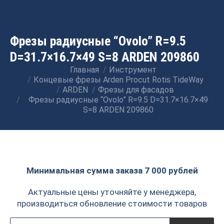
Фрезы радиусные “Ovolo” R=9.5
D=31.7×16.7×49 S=8 ARDEN 209860
Главная
Инструмент
Вы здесь:
Концевые фрезы Arden Procut Rotis TideWay
ARDEN
Фрезы для фасадов
Фрезы радиусные “Ovolo” R=9.5 D=31.7×16.7×49
S=8 ARDEN 209860
Минимальная сумма заказа 7 000 рублей
Актуальные цены уточняйте у менеджера,
производиться обновление стоимости товаров
Поиск