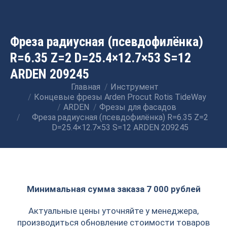
Фреза радиусная (псевдофилёнка)
R=6.35 Z=2 D=25.4×12.7×53 S=12
ARDEN 209245
Главная
Инструмент
Вы здесь:
Концевые фрезы Arden Procut Rotis TideWay
ARDEN
Фрезы для фасадов
Фреза радиусная (псевдофилёнка) R=6.35 Z=2
D=25.4×12.7×53 S=12 ARDEN 209245
Минимальная сумма заказа 7 000 рублей
Актуальные цены уточняйте у менеджера,
производиться обновление стоимости товаров