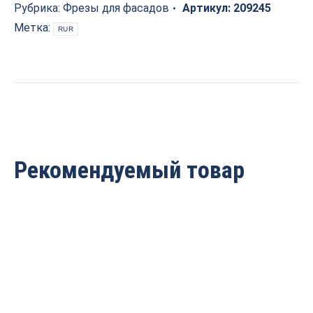
R=6.35
Рубрика:
Фрезы для фасадов
Артикул:
209245
Z=2
Метка:
RUR
D=25.4x12.7x53
S=12
ARDEN
209245
quantity
Рекомендуемый товар
Фреза радиусная
Фреза радиусная