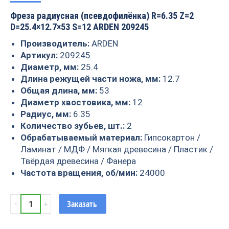
Фреза радиусная (псевдофилёнка) R=6.35 Z=2
D=25.4×12.7×53 S=12 ARDEN 209245
Производитель:
ARDEN
Артикул:
209245
Диаметр, мм:
25.4
Длина режущей части ножа, мм:
12.7
Общая длина, мм:
53
Диаметр хвостовика, мм:
12
Радиус, мм:
6.35
Количество зубьев, шт.:
2
Обрабатываемый материал:
Гипсокартон /
Ламинат / МДФ / Мягкая древесина / Пластик /
Твёрдая древесина / Фанера
Частота вращения, об/мин:
24000
Фреза
Заказать
радиусная
(псевдофилёнка)