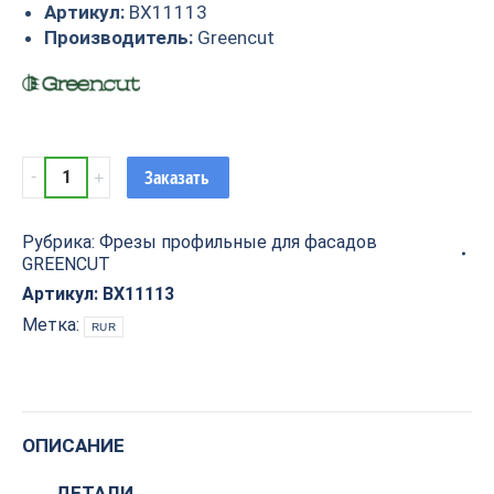
Артикул:
BX11113
Производитель:
Greencut
Фреза
Заказать
профильная
для
Рубрика:
Фрезы профильные для фасадов
фасадов
GREENCUT
D30xH20xL75
S=12
Артикул:
BX11113
GREENCUT
Метка:
RUR
BX11113
quantity
ОПИСАНИЕ
ДЕТАЛИ