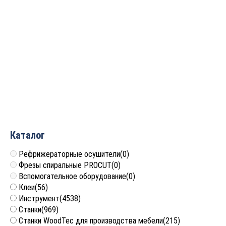
Фреза профильная для
фасадов D30xH20xL75
S=12 GREENCUT BX11188
5 219
руб.
Каталог
Рефрижераторные осушители
(0)
Фрезы спиральные PROCUT
(0)
Вспомогательное оборудование
(0)
Клеи
(56)
Инструмент
(4538)
Станки
(969)
Станки WoodTec для производства мебели
(215)