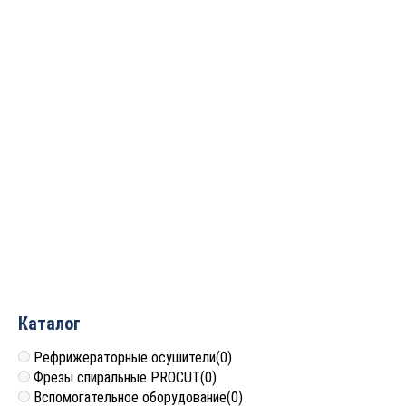
Фреза профильная для
фасадов D38xH14xL59
S=12 GREENCUT BX11156
5 532
руб.
Каталог
Рефрижераторные осушители
(0)
Фрезы спиральные PROCUT
(0)
Вспомогательное оборудование
(0)