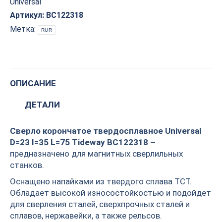
Universal
D=23
I=35
Артикул:
BC122318
L=75
Метка:
RUR
Tideway
BC122318
quantity
ОПИСАНИЕ
ДЕТАЛИ
Сверло корончатое твердосплавное Universal
D=23 I=35 L=75 Tideway BC122318 –
предназначено для магнитных сверлильных
станков.
Оснащено напайками из твердого сплава TCT.
Обладает высокой износостойкостью и подойдет
для сверления сталей, сверхпрочных сталей и
сплавов, нержавейки, а также рельсов.