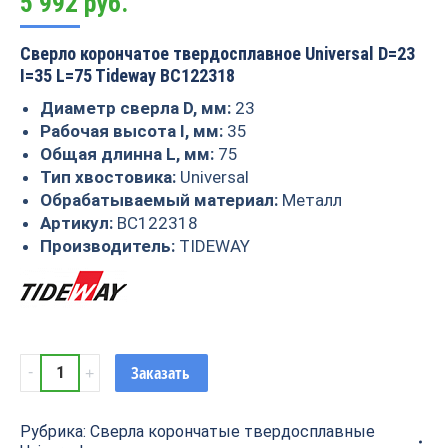
5 992
руб.
Сверло корончатое твердосплавное Universal D=23
I=35 L=75 Tideway BC122318
Диаметр сверла D, мм:
23
Рабочая высота I, мм:
35
Общая длинна L, мм:
75
Тип хвостовика:
Universal
Обрабатываемый материал:
Металл
Артикул:
BC122318
Производитель:
TIDEWAY
Сверло
Заказать
корончатое
твердосплавное
Рубрика:
Сверла корончатые твердосплавные
Universal