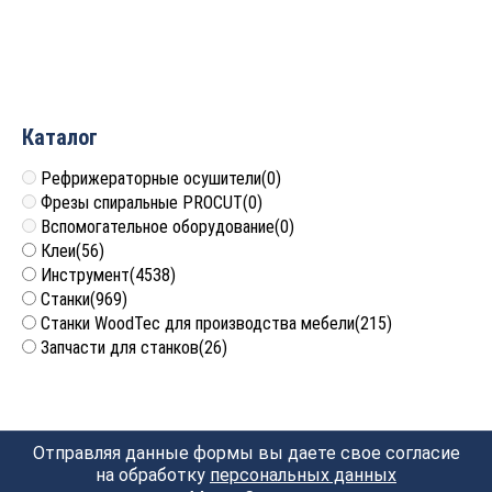
Tideway BC121910
Tideway BC124032
5 663
руб.
8 686
руб.
Каталог
Рефрижераторные осушители
(0)
Фрезы спиральные PROCUT
(0)
Вспомогательное оборудование
(0)
Клеи
(56)
Инструмент
(4538)
Станки
(969)
Станки WoodTec для производства мебели
(215)
Запчасти для станков
(26)
Отправляя данные формы вы даете свое согласие
на обработку
персональных данных