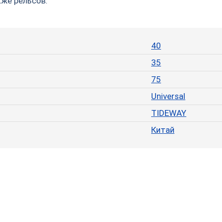
кже рельсов.
40
35
75
Universal
TIDEWAY
Китай