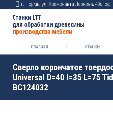
г. Пермь, ул. Космонавта Леонова, 43а, оф. 
Станки LTT
для обработки древесины
производства мебели
ГЛАВНАЯ
СТАНКИ
Сверло корончатое твердо
Universal D=40 I=35 L=75 Ti
BC124032