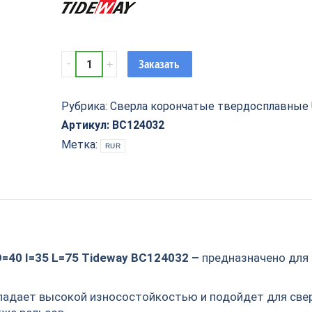
Сверло
Заказать
корончатое
твердосплавное
Universal
Рубрика:
Сверла корончатые твердосплавные U
D=40
Артикул:
BC124032
I=35
Метка:
RUR
L=75
Tideway
BC124032
quantity
D=40 I=35 L=75 Tideway BC124032 –
предназначено для
ладает высокой износостойкостью и подойдет для свер