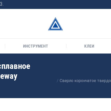
3.
ИНСТРУМЕНТ
КЛЕИ
сплавное
Вы здесь:
deway
Сверло корончатое твердос