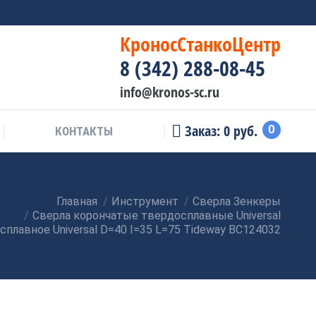
КроносСтанкоЦентр
8 (342) 288-08-45
info@kronos-sc.ru
Заказ:
0
руб.
0
КОНТАКТЫ
Главная
Инструмент
Сверла Зенкеры
Сверла корончатые твердосплавные Universal
плавное Universal D=40 I=35 L=75 Tideway BC124032