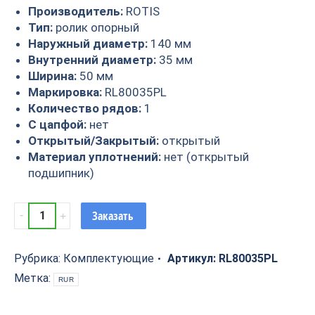
Производитель:
ROTIS
Тип:
ролик опорный
Наружный диаметр:
140 мм
Внутренний диаметр:
35 мм
Ширина:
50 мм
Маркировка:
RL80035PL
Количество рядов:
1
С цапфой:
нет
Открытый/Закрытый:
открытый
Материал уплотнений:
нет (открытый
подшипник)
Ролик
Заказать
для
станков
прорезиненный
Рубрика:
Комплектующие
Артикул:
RL80035PL
140x50x35
Метка:
RUR
Rotis
RL80035PL