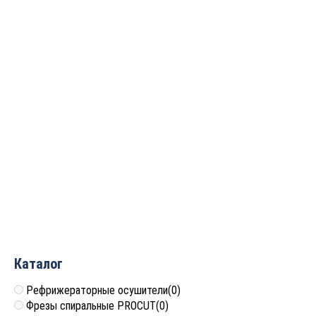
Ключ “звёздочка” Т20
Держатель для патронов
для фрез с красн. ручкой
(HSK-F63) на станках с
Rotis AK80076
ЧПУ 99x84x16 Rotis
CCA2212
455
руб.
2 912
руб.
Каталог
Рефрижераторные осушители
(0)
Фрезы спиральные PROCUT
(0)