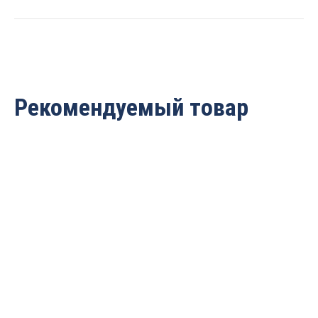
quantity
Рекомендуемый товар
Насадка на патрон для
Насадка на патрон для
пылеудаления ER32
удаления пыли и
77x77x40 Rotis DDA3333
охлаждения ER32
77x77x40 Rotis DDA3333.2
5 645
руб.
15 200
руб.