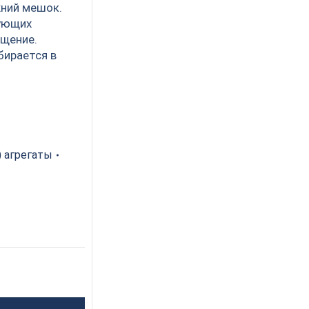
жний мешок.
рующих
ещение.
бирается в
 агрегаты