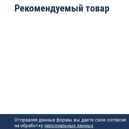
Рекомендуемый товар
Пылеулавливающий
Пылеулавливающая
агрегат MF9022 (1
установка УВП-5000
мешок, 2,2 кВт)
Цена по запросу
29 000 руб.
26 800
руб.
Отправляя данные формы вы даете свое согласие
на обработку
персональных данных