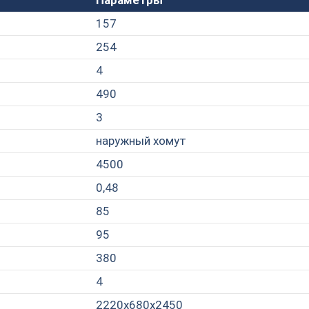
Параметры
157
254
4
490
3
наружный хомут
4500
0,48
85
95
380
4
2220х680х2450