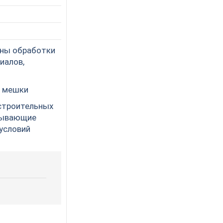
оны обработки
иалов,
е мешки
-строительных
атывающие
условий