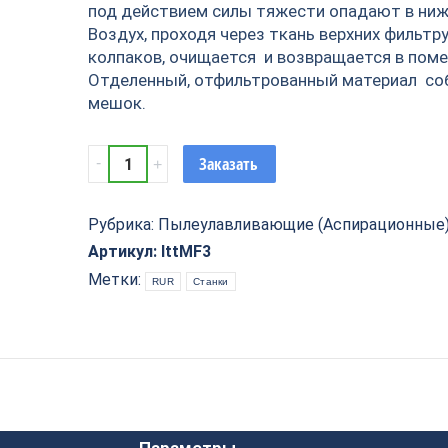
под действием силы тяжести опадают в ни
Воздух, проходя через ткань верхних фильт
колпаков, очищается и возвращается в пом
Отделенный, отфильтрованный материал со
мешок.
Пылеулавливающий
Заказать
агрегат
MF3
(с
Рубрика:
Пылеулавливающие (Аспирационные)
кнопкой
Артикул:
lttMF3
пуск,
Метки:
RUR
Станки
3
мешка,
4
кВт)
quantity