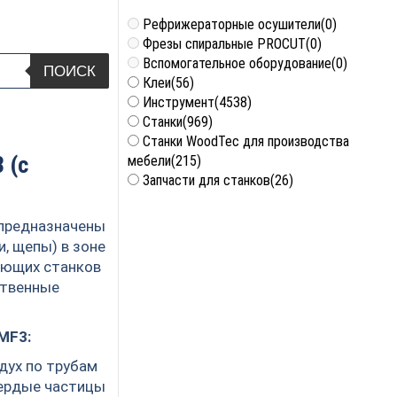
Рефрижераторные осушители
(0)
Фрезы спиральные PROCUT
(0)
Вспомогательное оборудование
(0)
ПОИСК
Клеи
(56)
Инструмент
(4538)
Станки
(969)
Станки WoodTec для производства
 (с
мебели
(215)
Запчасти для станков
(26)
предназначены
и, щепы) в зоне
ающих станков
ственные
MF3:
дух по трубам
вердые частицы