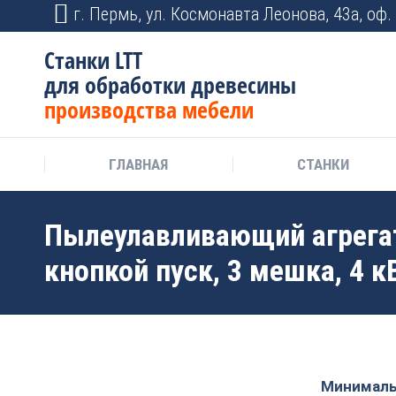
г. Пермь, ул. Космонавта Леонова, 43а, оф. 
Станки LTT
для обработки древесины
производства мебели
ГЛАВНАЯ
СТАНКИ
Пылеулавливающий агрегат
кнопкой пуск, 3 мешка, 4 к
Минимальн