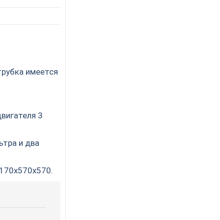
трубка имеется
вигателя 3
ьтра и два
1170х570х570.