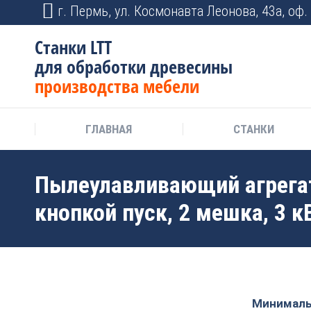
г. Пермь, ул. Космонавта Леонова, 43а, оф. 
Станки LTT
для обработки древесины
производства мебели
ГЛАВНАЯ
СТАНКИ
Пылеулавливающий агрегат
кнопкой пуск, 2 мешка, 3 к
Минимальн