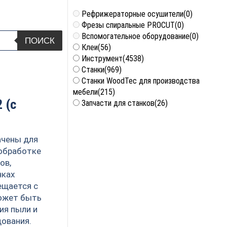
Рефрижераторные осушители
(0)
Фрезы спиральные PROCUT
(0)
Вспомогательное оборудование
(0)
ПОИСК
Клеи
(56)
Инструмент
(4538)
Станки
(969)
Станки WoodTec для производства
мебели
(215)
 (с
Запчасти для станков
(26)
чены для
 обработке
ов,
нках
ещается с
может быть
ия пыли и
дования.