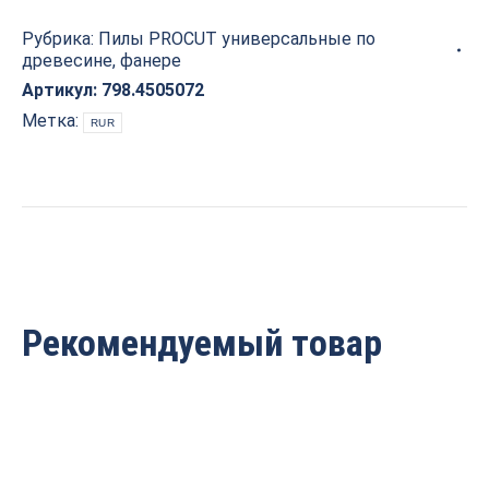
по
Рубрика:
Пилы PROCUT универсальные по
древесине,
древесине, фанере
фанере
450x50x4.0/2.8
Артикул:
798.4505072
Z=72
Метка:
RUR
PROCUT
798.4505072
quantity
Рекомендуемый товар