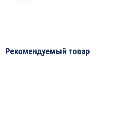
Z=48
PROCUT
797.2163048A
quantity
Рекомендуемый товар
Пильный диск по дереву,
Пила торцовочная с
фанере продольный/
тонким пропилом
поперечный рез
260x30x2.4/1.6 Z=96