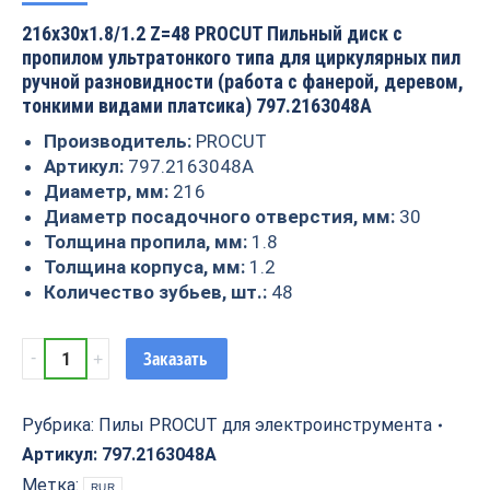
216x30x1.8/1.2 Z=48 PROCUT Пильный диск с
пропилом ультратонкого типа для циркулярных пил
ручной разновидности (работа с фанерой, деревом,
тонкими видами платсика) 797.2163048A
Производитель:
PROCUT
Артикул:
797.2163048A
Диаметр, мм:
216
Диаметр посадочного отверстия, мм:
30
Толщина пропила, мм:
1.8
Толщина корпуса, мм:
1.2
Количество зубьев, шт.:
48
Пила
Заказать
торцовочная
с
тонким
Рубрика:
Пилы PROCUT для электроинструмента
пропилом
Артикул:
797.2163048A
216x30x1.8/1.2
Метка:
RUR