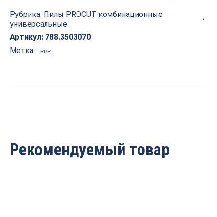
350x30x3.2/2.2
Рубрика:
Пилы PROCUT комбинационные
Z=70
универсальные
PROCUT
788.3503070
Артикул:
788.3503070
quantity
Метка:
RUR
Рекомендуемый товар