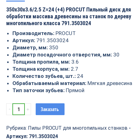
350x30x3.6/2.5 Z=24 (+4) PROCUT Пильный диск для
обработки массива древесины на станок по дереву
многопильного класса 791.3503024
Производитель:
PROCUT
Артикул:
791.3503024
Диаметр, мм:
350
Диаметр посадочного отверстия, мм:
30
Толщина пропила, мм:
3.6
Толщина корпуса, мм:
2.7
Количество зубьев, шт.:
24
Обрабатываемый материал:
Мягкая древесина
Тип заточки зубьев:
Прямой
Пила
Заказать
для
многопильного
станка
Рубрика:
Пилы PROCUT для многопильных станков
350x30x3.6/2.5
Артикул:
791.3503024