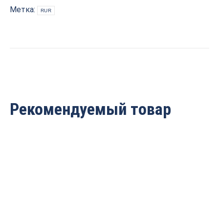
Z=24
Метка:
RUR
(+4)
PROCUT
791.3503024
quantity
Рекомендуемый товар
Пила для многопильного
Пила для многопильного
станка 400x50x4/2.8 Z=24
станка 450x50x4.4/3 Z=24