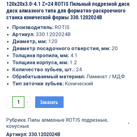
120x20x3.0-4.1 Z=24 ROTIS Пильный подрезной диск
диск алмазного типа для форматно-раскроечного
станка конической формы 330.1202024B
Производитель:
ROTIS
Артикул:
330.1202024B
Диаметр, мм:
120
Диаметр посадочного отверстия, мм:
20
Толщина пропила, мм:
4.1
Толщина корпуса, мм:
1.2
Количество зубьев, шт.:
24
Обрабатываемый материал:
Ламинат / МДФ
Тип заточки зубьев:
Конический
Пила
Заказать
алмазная
подрезная
Рубрика:
Пилы алмазные ROTIS подрезные,
коническая
конусные
120x20x3.0-
4.1
Артикул:
330.1202024B