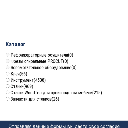
180x45x4.8-5.6 Z=36 Rotis
180x45x4.4-5.2 Z=36 Rotis
330.1804536B02
330.1804536B
57 642
руб.
53 243
руб.
Каталог
Рефрижераторные осушители
(0)
Фрезы спиральные PROCUT
(0)
Вспомогательное оборудование
(0)
Клеи
(56)
Инструмент
(4538)
Станки
(969)
Станки WoodTec для производства мебели
(215)
Запчасти для станков
(26)
Отправляя данные формы вы даете свое согласие