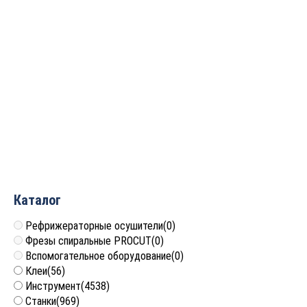
Ключ ER25 тип UM
Ключ ER40 тип UM
953.00ER25UM
953.00ER40UM
1 426
руб.
1 942
руб.
Каталог
Рефрижераторные осушители
(0)
Фрезы спиральные PROCUT
(0)
Вспомогательное оборудование
(0)
Клеи
(56)
Инструмент
(4538)
Станки
(969)