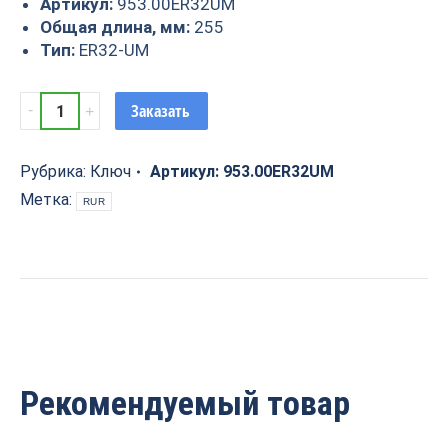
Артикул:
953.00ER32UM
Общая длина, мм:
255
Тип:
ER32-UM
Ключ
Заказать
ER32
тип
UM
Рубрика:
Ключ
Артикул:
953.00ER32UM
953.00ER32UM
Метка:
RUR
quantity
Рекомендуемый товар