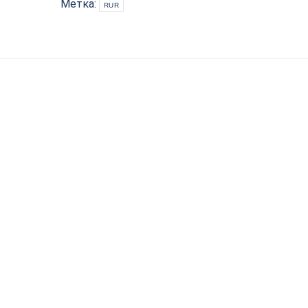
953.00ER25UM
Метка:
RUR
quantity