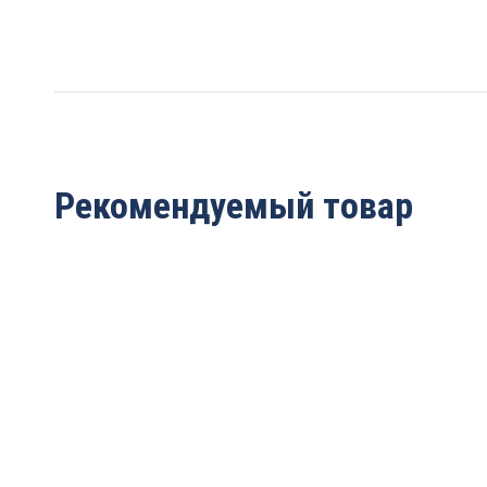
Рекомендуемый товар
Ключ ER40 тип UM
Ключ ER32 тип UM
953.00ER40UM
953.00ER32UM
1 942
руб.
1 613
руб.