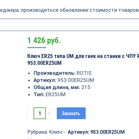
неджера, производиться обновление стоимости товаров
1 426
руб.
Ключ ER25 типа UM для гаек на станки с ЧПУ 
953.00ER25UM
Производитель:
ROTIS
Артикул:
953.00ER25UM
Общая длина, мм:
215
Тип:
ER25UM
Ключ
Заказать
ER25
тип
UM
Рубрика:
Ключ
Артикул:
953.00ER25UM