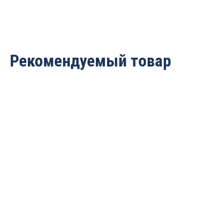
Рекомендуемый товар
Набор из долбёжных
Фрезы долбёжные Z4
долот и свёрл 4шт.
D=16x55x110 S=13
(долото: 6.4; 8; 9.5;
Tideway LC20251655
12.7мм) S=19 L=200;175
2 009
руб.
PROCUT DL01009
6 060
руб.