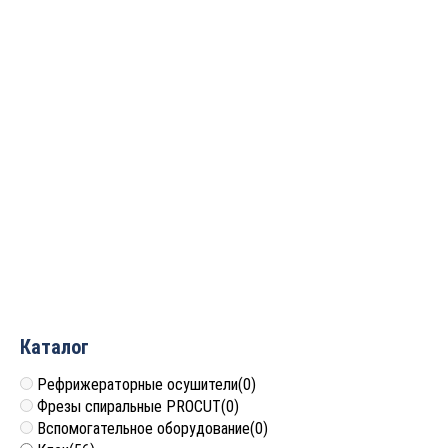
Фрезы долбёжные Z4
Фрезы долбёжные Z4
D=10x55x110 S=13
D=14x55x110 S=13
Tideway LC20251055
Tideway LC20251455
827
руб.
2 355
руб.
Каталог
Рефрижераторные осушители
(0)
Фрезы спиральные PROCUT
(0)
Вспомогательное оборудование
(0)