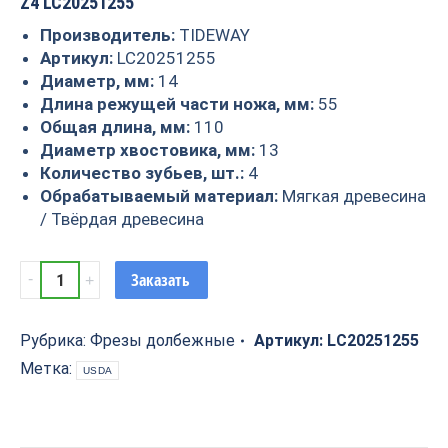
Z4 LC20251255
Производитель:
TIDEWAY
Артикул:
LC20251255
Диаметр, мм:
14
Длина режущей части ножа, мм:
55
Общая длина, мм:
110
Диаметр хвостовика, мм:
13
Количество зубьев, шт.:
4
Обрабатываемый материал:
Мягкая древесина
/ Твёрдая древесина
Фрезы
Заказать
долбёжные
Z4
D=12x55x110
Рубрика:
Фрезы долбежные
Артикул:
LC20251255
S=13
Метка:
USDA
Tideway
LC20251255
quantity