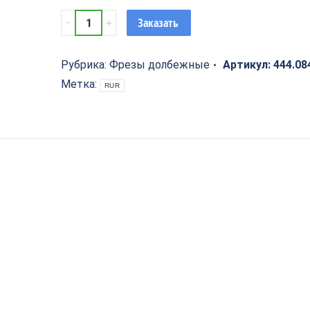
Фреза
Заказать
долбёжная
8x45x100
PROCUT
Рубрика:
Фрезы долбежные
Артикул:
444.08
444.0845100D
Метка:
RUR
quantity