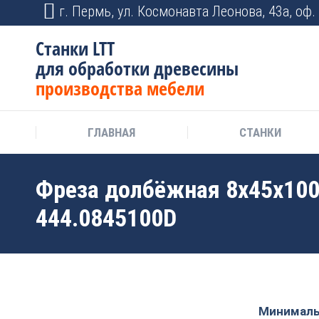
г. Пермь, ул. Космонавта Леонова, 43а, оф. 
Станки LTT
для обработки древесины
производства мебели
ГЛАВНАЯ
СТАНКИ
Фреза долбёжная 8x45x10
444.0845100D
Минимальн