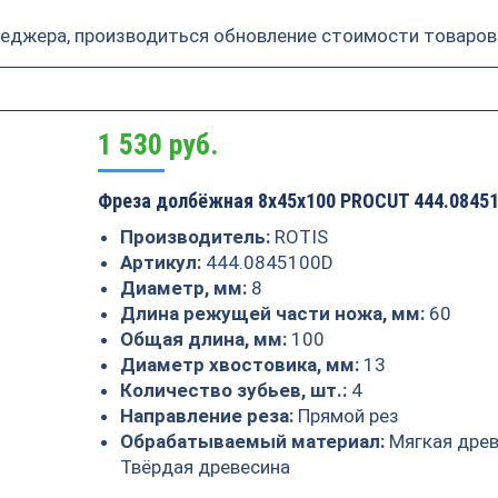
неджера, производиться обновление стоимости товаров
1 530
руб.
Фреза долбёжная 8x45x100 PROCUT 444.0845
Производитель:
ROTIS
Артикул:
444.0845100D
Диаметр, мм:
8
Длина режущей части ножа, мм:
60
Общая длина, мм:
100
Диаметр хвостовика, мм:
13
Количество зубьев, шт.:
4
Направление реза:
Прямой рез
Обрабатываемый материал:
Мягкая древ
Твёрдая древесина