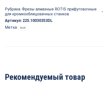
прифуговочные
Рубрика:
Фрезы алмазные ROTIS прифуговочные
для
для кромкооблицовачных станков
кромкооблицовочных
станков
Артикул:
225.10030353DL
D=100x30x35
Метка:
RUR
LH
Rotis
225.10030353DL
quantity
Рекомендуемый товар