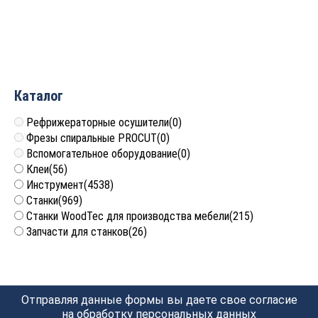
Rotis 225.10030484DR
Rotis 225.10030403DL
35 840
руб.
33 600
руб.
Каталог
Рефрижераторные осушители
(0)
Фрезы спиральные PROCUT
(0)
Вспомогательное оборудование
(0)
Клеи
(56)
Инструмент
(4538)
Станки
(969)
Станки WoodTec для производства мебели
(215)
Запчасти для станков
(26)
Отправляя данные формы вы даете свое согласие
на обработку
персональных данных