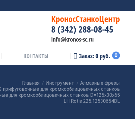
КроносСтанкоЦентр
8 (342) 288-08-45
info@kronos-sc.ru
Заказ:
0
руб.
0
КОНТАКТЫ
Главная
Инструмент
Алмазные фрезы
 прифуговочные для кромкооблицовачных станков
ные для кромкооблицовачных станков D=125x30x65
LH Rotis 225.12530654DL