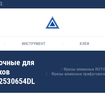
3.
ИНСТРУМЕНТ
КЛЕИ
очные для
Вы здесь:
ков
Фрезы алмазные ROTIS
Фрезы алмазные прифуговоч
12530654DL