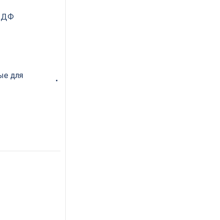
МДФ
ые для