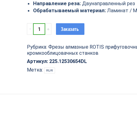
Направление реза:
Двунаправленный рез
Обрабатываемый материал:
Ламинат / 
Фрезы
Заказать
алмазные
прифуговочные
Рубрика:
Фрезы алмазные ROTIS прифуговочн
для
кромкооблицовачных станков
кромкооблицовачных
станков
Артикул:
225.12530654DL
D=125x30x65
Метка:
RUR
LH
Rotis
225.12530654DL
quantity