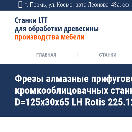
г. Пермь, ул. Космонавта Леонова, 43а, оф. 
Станки LTT
для обработки древесины
производства мебели
ГЛАВНАЯ
СТАНКИ
Фрезы алмазные прифугов
кромкооблицовачных стан
D=125x30x65 LH Rotis 225.