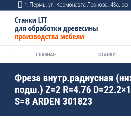
г. Пермь, ул. Космонавта Леонова, 43а, оф. 
Станки LTT
для обработки древесины
производства мебели
ГЛАВНАЯ
СТАНКИ
Фреза внутр.радиусная (ни
подш.) Z=2 R=4.76 D=22.2×
S=8 ARDEN 301823