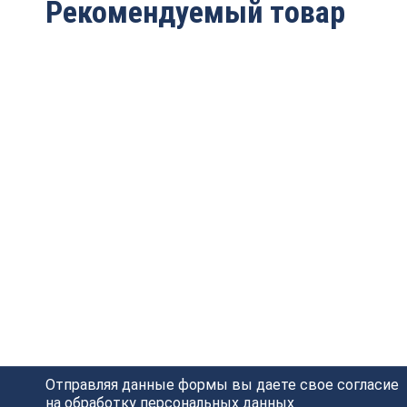
Рекомендуемый товар
Фреза внутр.радиус
Фреза внутр.радиус
(нижн. подш.) Z=2
(нижн. подш.) Z=2 R=2
R=6.35 D=22.2×13.5×63
D=16.7×12.7×56 S=6
S=12 ARDEN 301230
ARDEN 301604
3 110
руб.
2 638
руб.
Отправляя данные формы вы даете свое согласие
на обработку
персональных данных