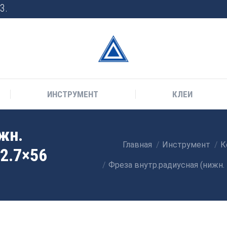
3.
ИНСТРУМЕНТ
КЛЕИ
жн.
Главная
Инструмент
К
Вы здесь:
12.7×56
Фреза внутр.радиусная (нижн.