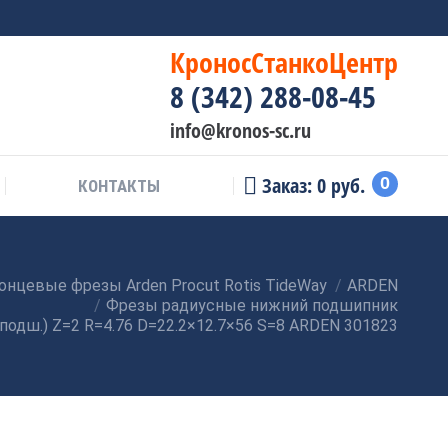
КроносСтанкоЦентр
8 (342) 288-08-45
info@kronos-sc.ru
Заказ:
0
руб.
0
КОНТАКТЫ
онцевые фрезы Arden Procut Rotis TideWay
ARDEN
Фрезы радиусные нижний подшипник
 подш.) Z=2 R=4.76 D=22.2×12.7×56 S=8 ARDEN 301823