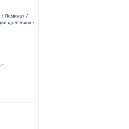
 / Ламинат /
дая древесина /
к