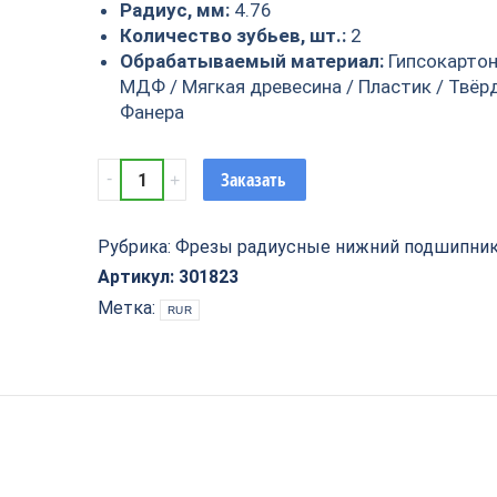
Радиус, мм:
4.76
Количество зубьев, шт.:
2
Обрабатываемый материал:
Гипсокартон
МДФ / Мягкая древесина / Пластик / Твёр
Фанера
Фреза
Заказать
внутр.радиусная
(нижн.
подш.)
Рубрика:
Фрезы радиусные нижний подшипни
Z=2
Артикул:
301823
R=4.76
Метка:
RUR
D=22.2x12.7x56
S=8
ARDEN
301823
quantity