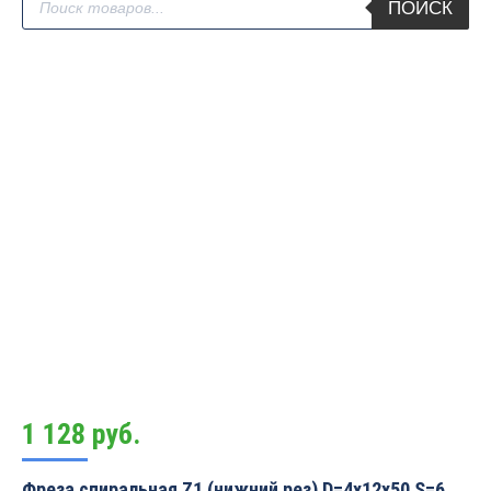
ПОИСК
товаров
1 128
руб.
Фреза спиральная Z1 (нижний рез) D=4x12x50 S=6