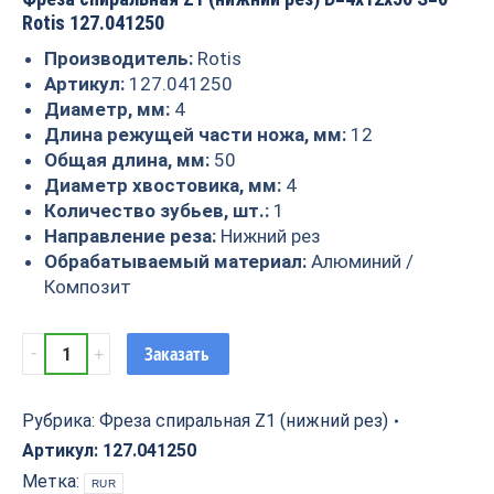
Rotis 127.041250
Производитель:
Rotis
Артикул:
127.041250
Диаметр, мм:
4
Длина режущей части ножа, мм:
12
Общая длина, мм:
50
Диаметр хвостовика, мм:
4
Количество зубьев, шт.:
1
Направление реза:
Нижний рез
Обрабатываемый материал:
Алюминий /
Композит
Фреза
Заказать
спиральная
Z1
(нижний
Рубрика:
Фреза спиральная Z1 (нижний рез)
рез)
Артикул:
127.041250
D=4x12x50
Метка:
RUR