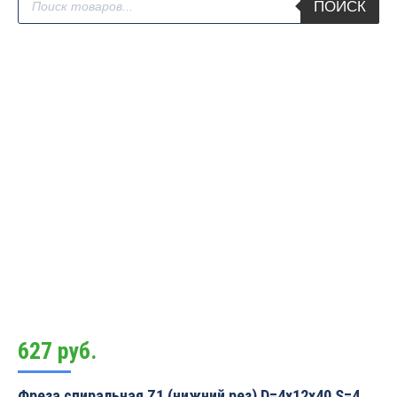
ПОИСК
товаров
627
руб.
Фреза спиральная Z1 (нижний рез) D=4x12x40 S=4