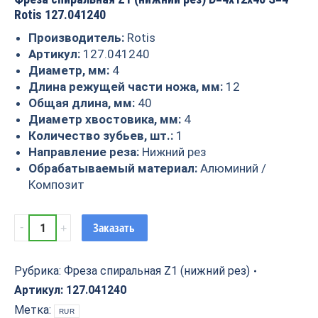
Rotis 127.041240
Производитель:
Rotis
Артикул:
127.041240
Диаметр, мм:
4
Длина режущей части ножа, мм:
12
Общая длина, мм:
40
Диаметр хвостовика, мм:
4
Количество зубьев, шт.:
1
Направление реза:
Нижний рез
Обрабатываемый материал:
Алюминий /
Композит
Фреза
Заказать
спиральная
Z1
(нижний
Рубрика:
Фреза спиральная Z1 (нижний рез)
рез)
Артикул:
127.041240
D=4x12x40
Метка:
RUR