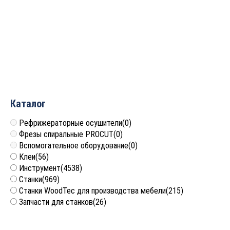
чистовым
подшипник)
стружколомом D=12×54
D=12.7x32x77 S=8
S=16 PROCUT
PROCUT 150855MBX
PROFESSIONAL TSX1131
8 781
руб.
8 404
руб.
Каталог
Рефрижераторные осушители
(0)
Фрезы спиральные PROCUT
(0)
Вспомогательное оборудование
(0)
Клеи
(56)
Инструмент
(4538)
Станки
(969)
Станки WoodTec для производства мебели
(215)
Запчасти для станков
(26)