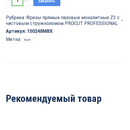
Заказать
спиральная
компрессионная
Рубрика:
Фрезы прямые пазовые монолитные Z3 с
обгонная
чистовым стружколомом PROCUT PROFESSIONAL
(верх.+нижн.
подшипник)
Артикул:
150248MBX
D=19x32x92
Метка:
RUR
S=12
PROCUT
150248MBX
quantity
Рекомендуемый товар