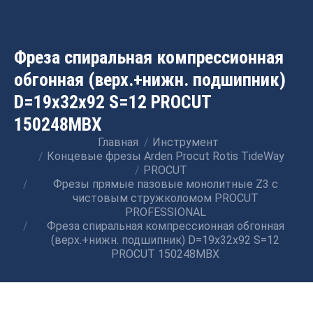
Фреза спиральная компрессионная
обгонная (верх.+нижн. подшипник)
D=19x32x92 S=12 PROCUT
150248MBX
Главная
Инструмент
Вы здесь:
Концевые фрезы Arden Procut Rotis TideWay
PROCUT
Фрезы прямые пазовые монолитные Z3 с
чистовым стружколомом PROCUT
PROFESSIONAL
Фреза спиральная компрессионная обгонная
(верх.+нижн. подшипник) D=19x32x92 S=12
PROCUT 150248MBX