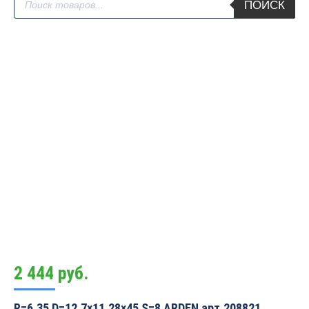
ПОИСК
товаров
2 444
руб.
R=6.35 D=12.7×11.28×45 S=8 ARDEN арт.208821