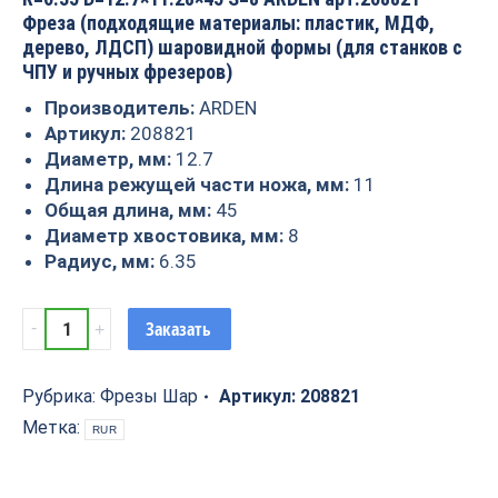
Фреза (подходящие материалы: пластик, МДФ,
дерево, ЛДСП) шаровидной формы (для станков с
ЧПУ и ручных фрезеров)
Производитель:
ARDEN
Артикул:
208821
Диаметр, мм:
12.7
Длина режущей части ножа, мм:
11
Общая длина, мм:
45
Диаметр хвостовика, мм:
8
Радиус, мм:
6.35
Фреза
Заказать
шар
R=6.35
D=12.7x11.28x45
Рубрика:
Фрезы Шар
Артикул:
208821
S=8
Метка:
RUR
ARDEN
208821