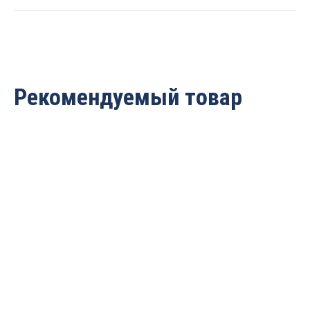
quantity
Рекомендуемый товар
Фреза шар R=9.52
Фреза шар R=7.95
D=19.05×17.92×50 S=8
D=15.9×14.5×47 S=8
ARDEN 208841
ARDEN 208831
3 860
руб.
2 602
руб.