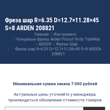
Фреза шар R=6.35 D=12.7×11.28×45
S=8 ARDEN 208821
Главная
Инструмент
Вы здесь:
Концевые фрезы Arden Procut Rotis TideWay
ARDEN
Фрезы Шар
Фреза шар R=6.35 D=12.7×11.28×45 S=8 ARDEN
208821
Минимальная сумма заказа 7 000 рублей
Актуальные цены уточняйте у менеджера,
производиться обновление стоимости товаров
Поиск