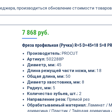
неджера, производиться обновление стоимости товаров
7 868
руб.
Фреза профильная (Ручка) R=5 D=45×18 S=8 P
Производитель:
PROCUT
Артикул:
502288P
Диаметр, мм:
45
Длина режущей части ножа, мм:
18
Общая длина, мм:
50
Диаметр хвостовика, мм:
8
Радиус, мм:
5
Количество зубьев, шт.:
2
Направление реза:
Прямой рез
Обрабатываемый материал:
Ламинат / 
древесина / Пластик / Твёрдая древесина 