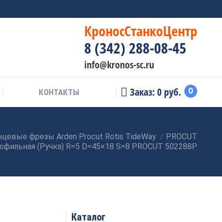
КроносСтанкоЦентр
8 (342) 288-08-45
info@kronos-sc.ru
Заказ:
0
руб.
0
КОНТАКТЫ
цевые фрезы Arden Procut Rotis TideWay
PROCUT
офильная (Ручка) R=5 D=45×18 S=8 PROCUT 502288P
Каталог