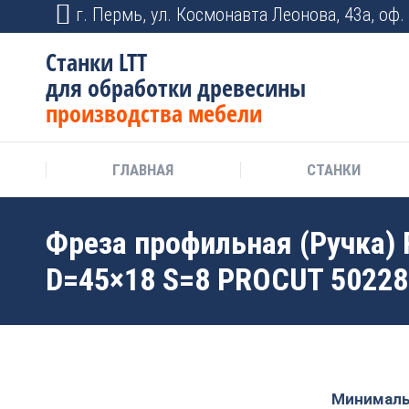
г. Пермь, ул. Космонавта Леонова, 43а, оф. 
Станки LTT
для обработки древесины
производства мебели
ГЛАВНАЯ
СТАНКИ
Фреза профильная (Ручка) 
D=45×18 S=8 PROCUT 5022
Минимальн