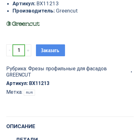
Артикул:
BX11213
Производитель:
Greencut
Фреза
Заказать
профильная
для
Рубрика:
Фрезы профильные для фасадов
фасадов
GREENCUT
D44.5xH16xL66
S=12
Артикул:
BX11213
GREENCUT
Метка:
RUR
BX11213
quantity
ОПИСАНИЕ
ДЕТАЛИ