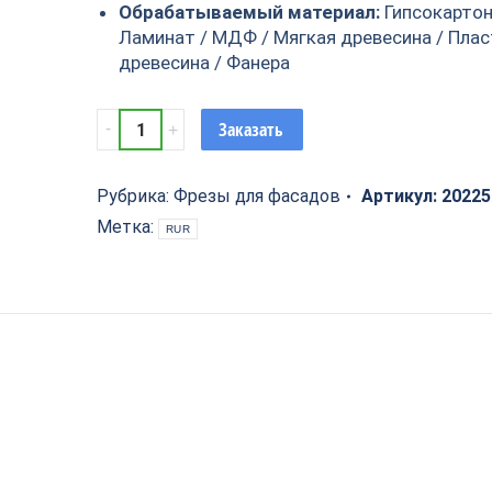
Обрабатываемый материал:
Гипсокартон
Ламинат / МДФ / Мягкая древесина / Плас
древесина / Фанера
Фреза
Заказать
профильная
для
фасадов
Рубрика:
Фрезы для фасадов
Артикул:
2022
D40xH16xL48
Метка:
RUR
V=120°
PROCUT
202257P
quantity