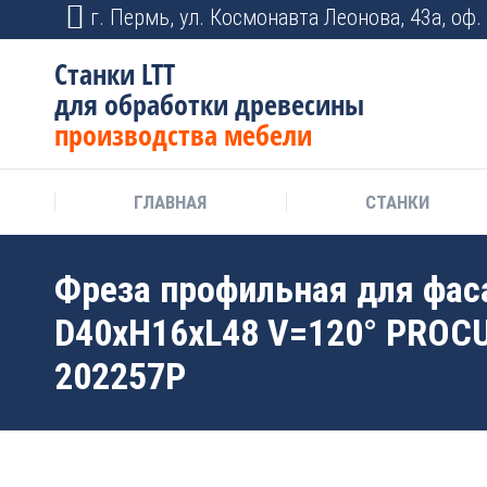
г. Пермь, ул. Космонавта Леонова, 43а, оф. 
Станки LTT
для обработки древесины
производства мебели
ГЛАВНАЯ
СТАНКИ
Фреза профильная для фас
D40xH16xL48 V=120° PROC
202257P