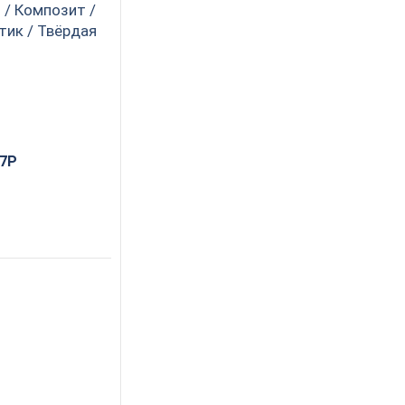
 / Композит /
тик / Твёрдая
57P