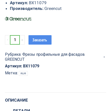
Артикул:
BX11079
Производитель:
Greencut
Фреза
Заказать
профильная
для
Рубрика:
Фрезы профильные для фасадов
фасадов
GREENCUT
D36xH15xL60
S=12
Артикул:
BX11079
GREENCUT
Метка:
RUR
BX11079
quantity
ОПИСАНИЕ
ДЕТАЛИ