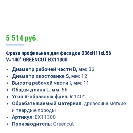
5 514
руб.
Фреза профильная для фасадов D36xH11xL56
V=140° GREENCUT BX11300
Диаметр рабочей части D, мм:
36
Диаметр хвостовика S, мм:
12
Высота рабочей части I, мм:
11
Общая длина L, мм:
56
Угол V-образных фрез: V
140°
Обрабатываемый материал:
древесина мягкие
и твердые породы
Артикул:
BX11300
Производитель:
Greencut