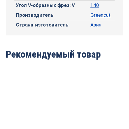
Угол V-образных фрез: V
140
Производитель
Greencut
Страна-изготовитель
Азия
Рекомендуемый товар
Фреза профильная для
Фреза профильная для
фасадов D16xH11xL66
фасадов D19.05xH15.88
S=12 GREENCUT BX11131
S=8 GREENCUT BX11272