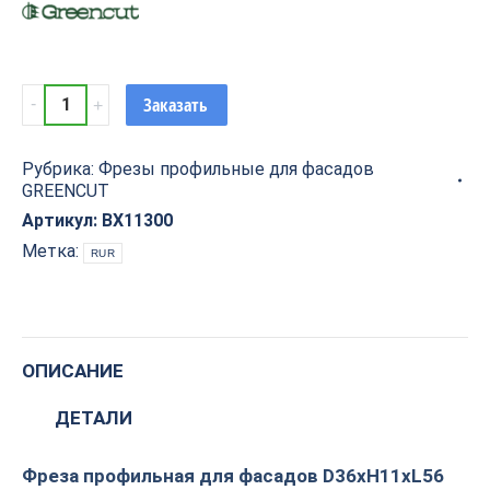
Фреза
Заказать
профильная
для
Рубрика:
Фрезы профильные для фасадов
фасадов
GREENCUT
D36xH11xL56
V=140°
Артикул:
BX11300
GREENCUT
Метка:
RUR
BX11300
quantity
ОПИСАНИЕ
ДЕТАЛИ
Фреза профильная для фасадов D36xH11xL56