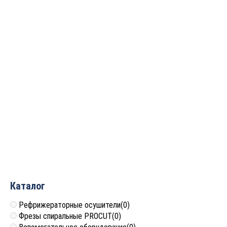
3 688
руб.
4 740
руб.
Фреза профильная для
Фреза профильная для
фасадов D40xH10xL55
фасадов D37xH12xL57
S=12 GREENCUT BX11125
S=12 GREENCUT BX11110
5 532
руб.
5 532
руб.
Каталог
Рефрижераторные осушители
(0)
Фрезы спиральные PROCUT
(0)