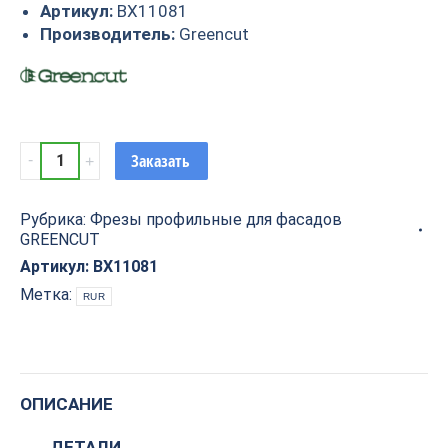
Артикул:
BX11081
Производитель:
Greencut
Фреза
Заказать
профильная
для
Рубрика:
Фрезы профильные для фасадов
фасадов
GREENCUT
D34xH15xL60
S=12
Артикул:
BX11081
GREENCUT
Метка:
RUR
BX11081
quantity
ОПИСАНИЕ
ДЕТАЛИ