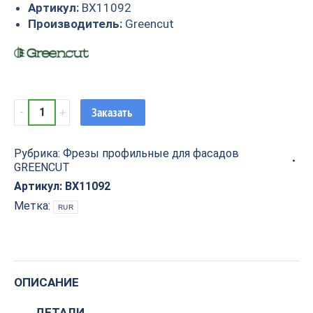
Артикул:
BX11092
Производитель:
Greencut
Фреза
Заказать
профильная
для
Рубрика:
Фрезы профильные для фасадов
фасадов
GREENCUT
D25xH20xL75
S=12
Артикул:
BX11092
GREENCUT
Метка:
RUR
BX11092
quantity
ОПИСАНИЕ
ДЕТАЛИ