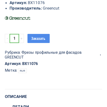
Артикул:
BX11076
Производитель:
Greencut
Фреза
Заказать
профильная
для
Рубрика:
Фрезы профильные для фасадов
фасадов
GREENCUT
D23xH15xL60
S=12
Артикул:
BX11076
GREENCUT
Метка:
RUR
BX11076
quantity
ОПИСАНИЕ
ДЕТАЛИ