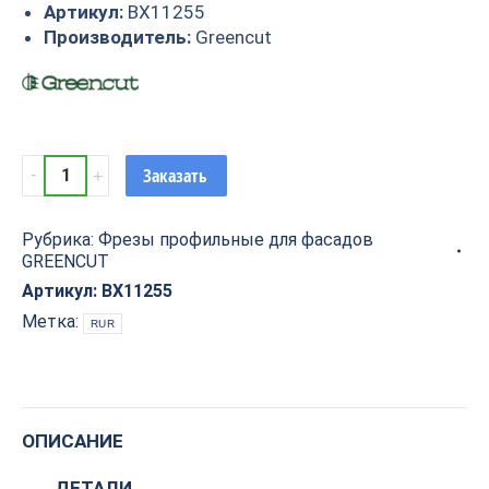
Артикул:
BX11255
Производитель:
Greencut
Фреза
Заказать
профильная
для
Рубрика:
Фрезы профильные для фасадов
фасадов
GREENCUT
D19xH20xL65
S=12
Артикул:
BX11255
GREENCUT
Метка:
RUR
BX11255
quantity
ОПИСАНИЕ
ДЕТАЛИ