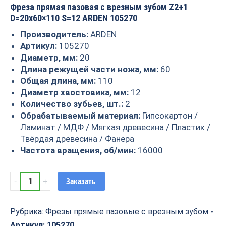
Фреза прямая пазовая с врезным зубом Z2+1
D=20х60×110 S=12 ARDEN 105270
Производитель:
ARDEN
Артикул:
105270
Диаметр, мм:
20
Длина режущей части ножа, мм:
60
Общая длина, мм:
110
Диаметр хвостовика, мм:
12
Количество зубьев, шт.:
2
Обрабатываемый материал:
Гипсокартон /
Ламинат / МДФ / Мягкая древесина / Пластик /
Твёрдая древесина / Фанера
Частота вращения, об/мин:
16000
Фреза
Заказать
прямая
пазовая
с
Рубрика:
Фрезы прямые пазовые с врезным зубом
врезным
Артикул:
105270