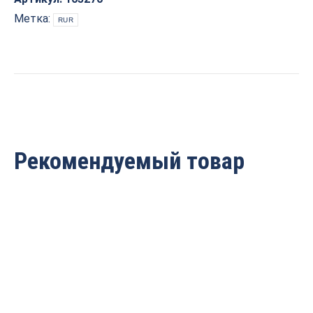
зубом
Метка:
RUR
Z2+1
D=20х60x110
S=12
ARDEN
105270
quantity
Рекомендуемый товар
Фреза прямая пазовая с
Фреза прямая пазовая с
врезным зубом Z2+1
врезным зубом Z2+1