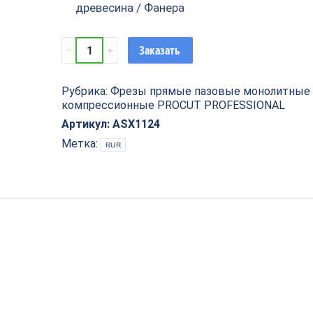
древесина / Фанера
Фреза
Заказать
прямая
пазовая
Рубрика:
Фрезы прямые пазовые монолитные
монолитная
компрессионные PROCUT PROFESSIONAL
Z3
компрессионная
Артикул:
ASX1124
D=8x32
Метка:
RUR
S=12
PROCUT
PROFESSIONAL
ASX1124
quantity