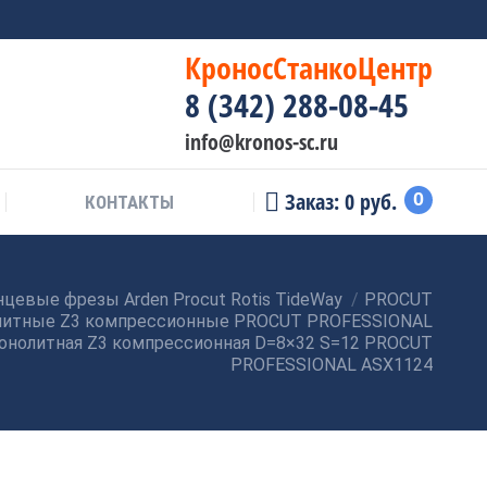
КроносСтанкоЦентр
8 (342) 288-08-45
info@kronos-sc.ru
Заказ:
0
руб.
0
КОНТАКТЫ
цевые фрезы Arden Procut Rotis TideWay
PROCUT
литные Z3 компрессионные PROCUT PROFESSIONAL
монолитная Z3 компрессионная D=8×32 S=12 PROCUT
PROFESSIONAL ASX1124