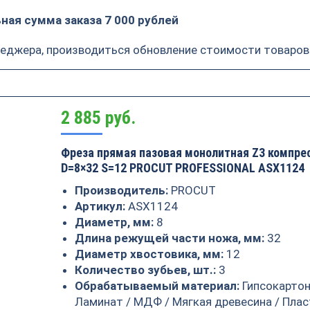
ая сумма заказа 7 000 рублей
неджера, производиться обновление стоимости товаров
2 885
руб.
Фреза прямая пазовая монолитная Z3 компре
D=8×32 S=12 PROCUT PROFESSIONAL ASX1124
Производитель:
PROCUT
Артикул:
ASX1124
Диаметр, мм:
8
Длина режущей части ножа, мм:
32
Диаметр хвостовика, мм:
12
Количество зубьев, шт.:
3
Обрабатываемый материал:
Гипсокартон
Ламинат / МДФ / Мягкая древесина / Плас