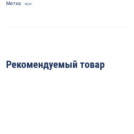
D=3x12x63
Метка:
RUR
S=12
ARDEN
107487
quantity
Рекомендуемый товар
Фреза прямая пазовая
Фреза пазовая
монолитная Z=2
монолитная Z=2