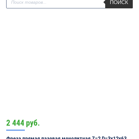
ПОИСК
товаров
2 444
руб.
Фреза прямая пазовая монолитная Z=2 D=3x12x63