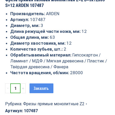
S=12 ARDEN 107487
Производитель:
ARDEN
Артикул:
107487
Диаметр, мм:
3
Длина режущей части ножа, мм:
12
Общая длина, мм:
63
Диаметр хвостовика, мм:
12
Количество зубьев, шт.:
2
Обрабатываемый материал:
Гипсокартон /
Ламинат / МДФ / Мягкая древесина / Пластик /
Твёрдая древесина / Фанера
Частота вращения, об/мин:
28000
Фреза
Заказать
прямая
пазовая
монолитная
Рубрика:
Фрезы прямые монолитные Z2
Z=2
Артикул:
107487