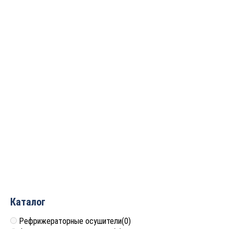
2 432
руб.
5 881
руб.
Фреза пазовая круглый
Фреза пазовая круглый
нос (пальчиковая) R=6.35
нос (пальчиковая) R=6.35
D=12.7×31.8×75 S=12
D=12.7×15.88×50 S=8
ARDEN 204223
ARDEN 204851
3 908
руб.
2 747
руб.
Каталог
Рефрижераторные осушители
(0)