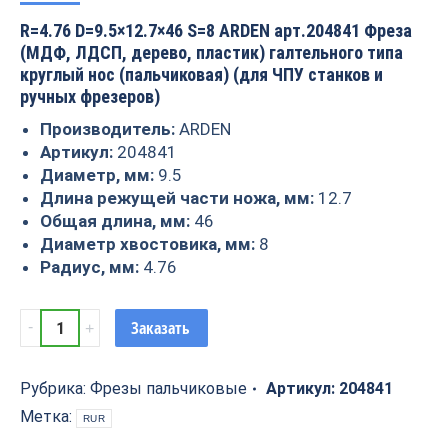
R=4.76 D=9.5×12.7×46 S=8 ARDEN арт.204841 Фреза
(МДФ, ЛДСП, дерево, пластик) галтельного типа
круглый нос (пальчиковая) (для ЧПУ станков и
ручных фрезеров)
Производитель:
ARDEN
Артикул:
204841
Диаметр, мм:
9.5
Длина режущей части ножа, мм:
12.7
Общая длина, мм:
46
Диаметр хвостовика, мм:
8
Радиус, мм:
4.76
Фреза
Заказать
пазовая
круглый
нос
Рубрика:
Фрезы пальчиковые
Артикул:
204841
(пальчиковая)
Метка:
RUR
R=4.76