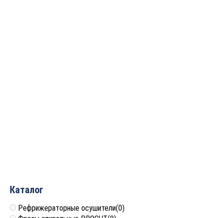
ARDEN 200861
ARDEN 200812
4 356
руб.
2 553
руб.
Фреза пазовая c углом
Фреза пазовая c углом
90гр. D=15.88×12.7×45
90гр. D=22.2×15.88×56
S=6 ARDEN 200831
S=12 ARDEN 200251
2 759
руб.
3 424
руб.
Каталог
Рефрижераторные осушители
(0)