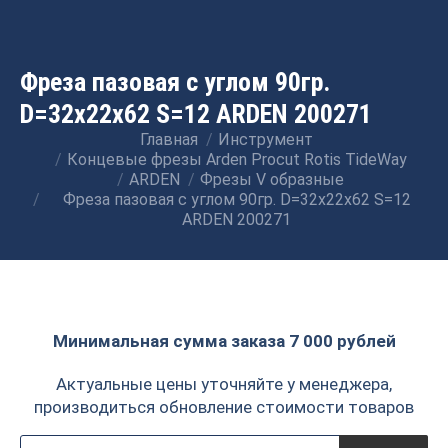
Фреза пазовая c углом 90гр.
D=32x22x62 S=12 ARDEN 200271
Главная
Инструмент
Вы здесь:
Концевые фрезы Arden Procut Rotis TideWay
ARDEN
Фрезы V образные
Фреза пазовая c углом 90гр. D=32x22x62 S=12
ARDEN 200271
Минимальная сумма заказа 7 000 рублей
Актуальные цены уточняйте у менеджера,
производиться обновление стоимости товаров
Поиск