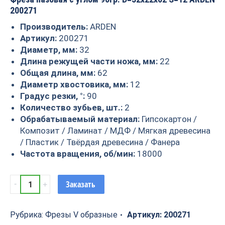
200271
Производитель:
ARDEN
Артикул:
200271
Диаметр, мм:
32
Длина режущей части ножа, мм:
22
Общая длина, мм:
62
Диаметр хвостовика, мм:
12
Градус резки, °:
90
Количество зубьев, шт.:
2
Обрабатываемый материал:
Гипсокартон /
Композит / Ламинат / МДФ / Мягкая древесина
/ Пластик / Твёрдая древесина / Фанера
Частота вращения, об/мин:
18000
Фреза
Заказать
пазовая
c
углом
Рубрика:
Фрезы V образные
Артикул:
200271