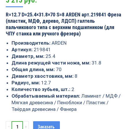
5 215
руб.
R=12.7 D=25.4×31.8×70 S=8 ARDEN арт.219841 Фреза
(пластик, МДФ, дерево, ЛДСП) галтель
пальчикового типа с верхним подшипником (для
ЧПУ станка или ручного фрезера)
Производитель:
ARDEN
Артикул:
219841
Диаметр, мм:
25.4
Длина режущей части ножа, мм:
31.8
Общая длина, мм:
70
Диаметр хвостовика, мм:
8
Радиус, мм:
12.7
Количество зубьев, шт.:
2
Обрабатываемый материал:
Ламинат / МДФ /
Мягкая древесина / Пеноблоки / Пластик /
Твёрдая древесина / Фанера
Фреза
Заказать