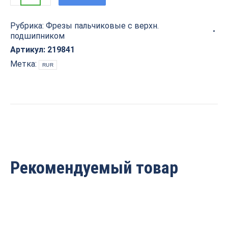
пальчиковая
с
Рубрика:
Фрезы пальчиковые с верхн.
верхн.
подшипником
подшипником
R=12.7
Артикул:
219841
D=25.4x31.8x70
Метка:
RUR
S=8
ARDEN
219841
quantity
Рекомендуемый товар