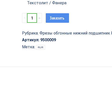
Текстолит / Фанера
Фреза
Заказать
обгонная
нижний
подшипник
Рубрика:
Фрезы обгонные нижний подшипник
D=12,7x38x76.5
Артикул:
9500009
S=8
Метка:
RUR
РЕЗЕЦ
9500009
quantity