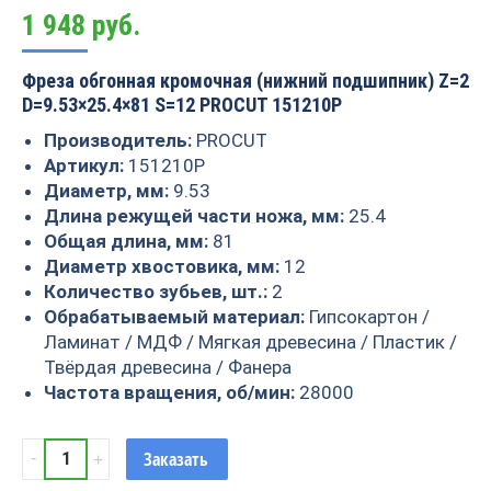
1 948
руб.
Фреза обгонная кромочная (нижний подшипник) Z=2
D=9.53×25.4×81 S=12 PROCUT 151210P
Производитель:
PROCUT
Артикул:
151210P
Диаметр, мм:
9.53
Длина режущей части ножа, мм:
25.4
Общая длина, мм:
81
Диаметр хвостовика, мм:
12
Количество зубьев, шт.:
2
Обрабатываемый материал:
Гипсокартон /
Ламинат / МДФ / Мягкая древесина / Пластик /
Твёрдая древесина / Фанера
Частота вращения, об/мин:
28000
Фреза
Заказать
обгонная