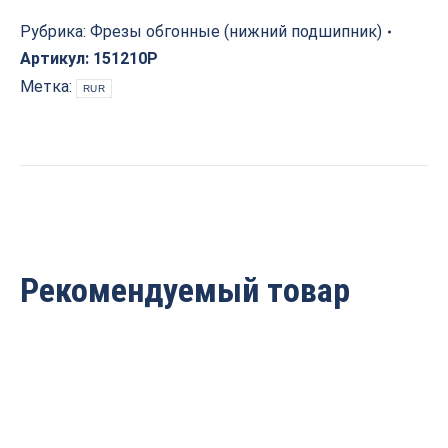
кромочная
(нижний
Рубрика:
Фрезы обгонные (нижний подшипник)
подшипник)
Артикул:
151210P
Z=2
Метка:
RUR
D=9.53x25.4x81
S=12
PROCUT
151210P
quantity
Рекомендуемый товар