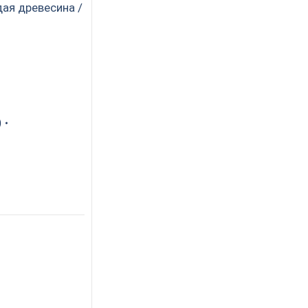
дая древесина /
)