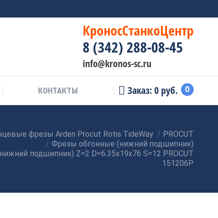
КроносСтанкоЦентр
8 (342) 288-08-45
info@kronos-sc.ru
Заказ:
0
руб.
0
КОНТАКТЫ
цевые фрезы Arden Procut Rotis TideWay
PROCUT
Фрезы обгонные (нижний подшипник)
(нижний подшипник) Z=2 D=6.35x19x76 S=12 PROCUT
151206P