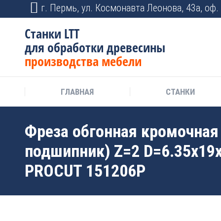
г. Пермь, ул. Космонавта Леонова, 43а, оф. 
Станки LTT
для обработки древесины
производства мебели
ГЛАВНАЯ
СТАНКИ
Фреза обгонная кромочная
подшипник) Z=2 D=6.35x19
PROCUT 151206P