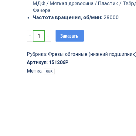
МДФ / Мягкая древесина / Пластик / Твёр
Фанера
Частота вращения, об/мин:
28000
Фреза
Заказать
обгонная
кромочная
(нижний
Рубрика:
Фрезы обгонные (нижний подшипник
подшипник)
Артикул:
151206P
Z=2
Метка:
RUR
D=6.35x19x76
S=12
PROCUT
151206P
quantity