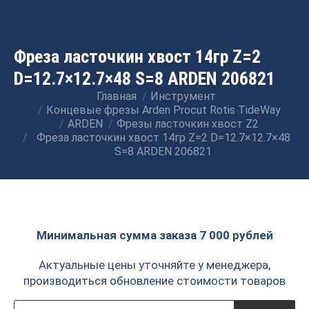
Фреза ласточкин хвост 14гр Z=2
D=12.7×12.7×48 S=8 ARDEN 206821
Главная
Инструмент
Вы здесь:
Концевые фрезы Arden Procut Rotis TideWay
ARDEN
Фрезы ласточкин хвост Z2
Фреза ласточкин хвост 14гр Z=2 D=12.7×12.7×48
S=8 ARDEN 206821
Минимальная сумма заказа 7 000 рублей
Актуальные цены уточняйте у менеджера,
производиться обновление стоимости товаров
Поиск