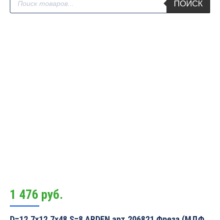
ПОИСК
товаров
1 476
руб.
D=12.7×12.7×48 S=8 ARDEN арт.206821 Фреза (МДФ,