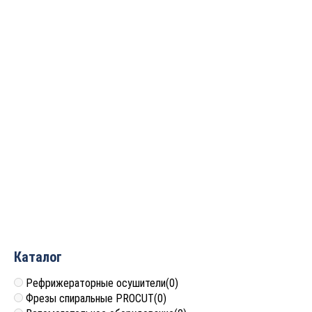
Фреза пазовая
Фреза ласточкин хвост
“Ласточкин хвост” 7°
монолитная 18гр Z=2
19×22.2мм S=8 ARDEN
D=7.94×6.34×44 (HSS) S=6
206871
ARDEN 206610A
1 200
руб.
3 497
руб.
Каталог
Рефрижераторные осушители
(0)
Фрезы спиральные PROCUT
(0)