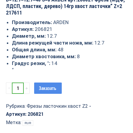
ЛДСП, пластик, дерево) 14гр хвост ласточки” Z=2
217611
Производитель:
ARDEN
Артикул:
206821
Диаметр, мм:
12.7
Длина режущей части ножа, мм:
12.7
Общая длина, мм:
48
Диаметр хвостовика, мм:
8
Градус резки, °:
14
“
Фреза
Заказать
ласточкин
хвост
14гр
Рубрика:
Фрезы ласточкин хвост Z2
Z=2
Артикул:
206821
D=12.7x12.7x48
Метка:
RUR
S=8